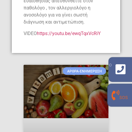
ευαισθησίας απευθυνθείτε στον
παθολόγο , τον αλλεργιολόγο η
ανοσολόγο για να γίνει σωστή
διάγνωση και αντιμετώπιση.
VIDEO
https://youtu.be/ewqTqxVcRiY
γραμμή επικοινωνίας με το εργαστήριο
ΑΡΘΡΑ-ΕΝΗΜΕΡΩΣΗ
210 940 8909
γραμμή επικοινωνίας με τον
SOS
προσωπικό σου εργαστηριακό γιατρό
210 940 0496