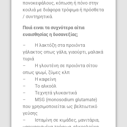
πονοκεφάλους, κόπωση ή πόνο στην
κοιλιά με διάφορα τρόφιμα ή πρόσθετα
/ συντηρητικά.
Ποιά ειναι τα συχνότερα αίτια
ευαισθησίας η δυσανεξίας;
– Η λακτόζη στα προιόντα
γάλακτος οπως γάλα, γιαούρτι, μαλακά
τυριά
– H γλουτένη σε προιόντα σίτου
οπως ψωμί, ζύμες κλπ
– Η καφείνη
– Το αλκοόλ
– Τεχνητά γλυκαντικά
– MSG (monosodium glutamate)
που χρησιμοποιείται ως βελτιωτικό
γεύσης
– Ισταμίνη σε κιμάδες, μανιτάρια,
μαριναρισμένα τρόφιμα, αλκοολούχα