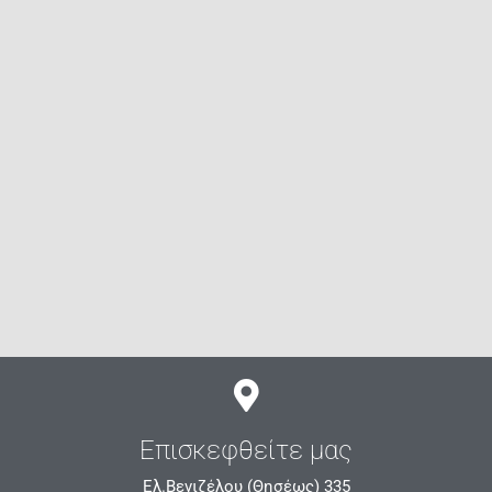
Επισκεφθείτε μας
Ελ.Βενιζέλου (Θησέως) 335