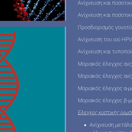
Ανίχνευση και ποσοτικ
Ανίχνευση και ποσοτικ
Προσδιορισμός γονοτύ
Ανίχνευση του ιού HPV
Ανίχνευση και τυποποί
Mοριακός έλεγχος αν
Mοριακός έλεγχος ανίχ
Μοριακός έλεγχος α-μ
Μοριακός έλεγχος β-μ
Έλεγχος κυστικής ίνωσ
Ανίχνευση μετάλα