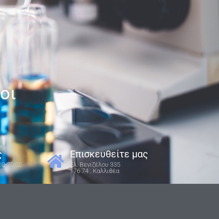
οι
ς
Επισκευθείτε μας
00-20:00
Ελ. Βενιζέλου 335
176 74 , Καλλιθέα