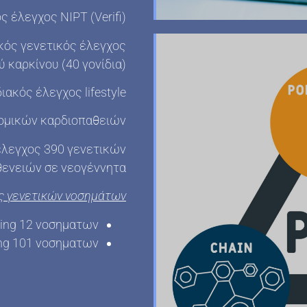
 έλεγχος NIPT (Verifi)
κός γενετικός έλεγχος
 καρκίνου (40 γονίδια)
ιακός έλεγχος lifestyle
νομικών καρδιοπαθειών
έλεγχος 390
γενετικών
θενειών σε νεογέννητα
ς γενετικών νοσημάτων
ening 12 νοσηματων
ning 101 νοσηματων