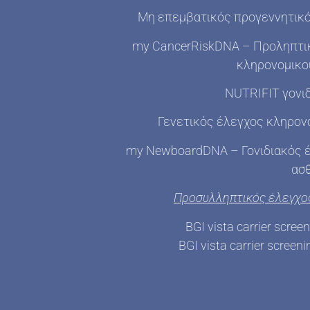
Μη επεμβατικός προγεννητικός
my CancerRiskDNA – Προληπτι
κληρονομικού
NUTRIFIT γονιδ
Γενετικός έλεγχος κληρο
my NewboardDNA – Γονιδιακός 
ασ
Προσυλληπτικός έλεγχο
BGI vista carrier scre
BGI vista carrier scree