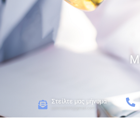
Μ
Στείλτε μας μήνυμα​
panmak335@gmail.com