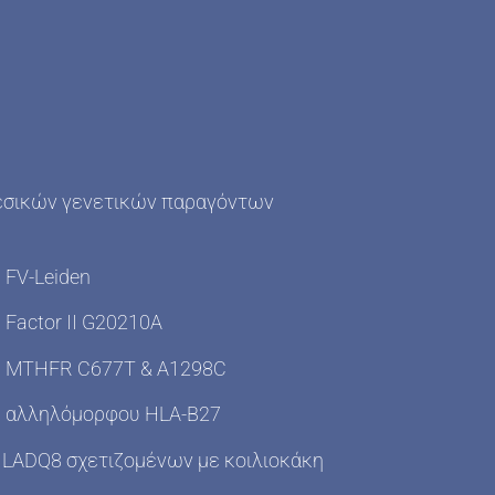
εσικών γενετικών παραγόντων
 FV-Leiden
Factor II G20210A
ς MTHFR C677T & A1298C
ς αλληλόμορφου HLA-B27
LADQ8 σχετιζομένων με κοιλιοκάκη