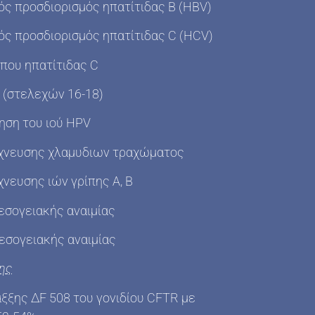
ός προσδιορισμός ηπατίτιδας Β (HBV)
ός προσδιορισμός ηπατίτιδας C (HCV)
που ηπατίτιδας C
 (στελεχών 16-18)
ηση του ιού HPV
ίχνευσης χλαμυδιων τραχώματος
νευσης ιών γρίπης Α, Β
εσογειακής αναιμίας
εσογειακής αναιμίας
ης
ξξης ΔF 508 του γονιδίου CFTR με