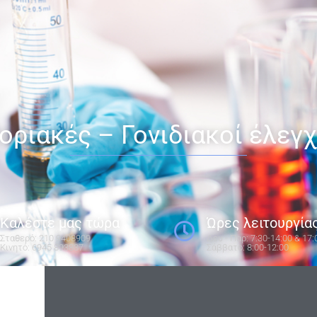
οριακές – Γονιδιακοί έλεγχ
Καλέστε μας τώρα
Ώρες λειτουργία
Σταθερό: 210 9408909
Δευ - Παρ: 7:30-14:00 & 17:
Κινητό: 6945 893837​
Σάββατο: 8:00-12:00