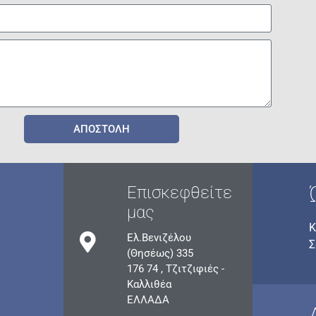
ΑΠΟΣΤΟΛΗ
Επισκεφθείτε
μας
Κ
Ελ.Βενιζέλου
Σ
(Θησέως) 335
176 74 , Τζιτζιφιές -
Καλλιθέα
ΕΛΛΑΔΑ