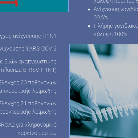
κάλυψη περίπου 
Ανίχνευση γονιδί
99,6%
Πλήρης γονιδιακ
κάλυψη 100%
γχος ανίχνευσης H1N1
νίχνευσης SARS-COV-2
ς 5 ιών αναπνευστικής
Influenza B, RSV, H1N1)
Έλεγχος 20 παθογόνων
απνευστικής λοίμωξης
Έλεγχος 21 παθογόνων
τρεντερικής λοίμωξης
BRCA2 για κληρονομικό
καρκίνο μαστού