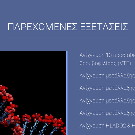
ΠΑΡΕΧΟΜΕΝΕΣ ΕΞΕΤΑΣΕΙΣ
Ανίχνευση 13 προδιαθ
θρομβοφιλίαας (VTE)
Ανίχνευση μετάλλαξης
Ανίχνευση μετάλλαξης 
Aνίχνευση μετάλλαξη
Aνίχνευση μετάλλαξη
Ανίχνευση HLADQ2 & H