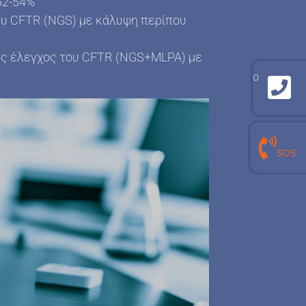
52-54%
ου CFTR (NGS) με κάλυψη περίπου
ός έλεγχος του CFTR (NGS+MLPA) με
γραμμή επικοινωνίας με το εργαστήριο
210 940 8909
γραμμή επικοινωνίας με τον
SOS
προσωπικό σου εργαστηριακό γιατρό
210 940 0496