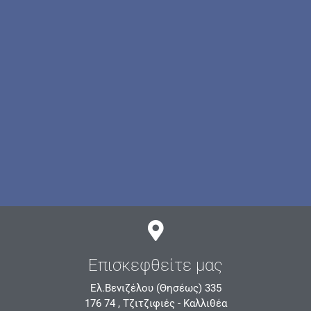
Επισκεφθείτε μας
Ελ.Βενιζέλου (Θησέως) 335
176 74 , Τζιτζιφιές - Καλλιθέα