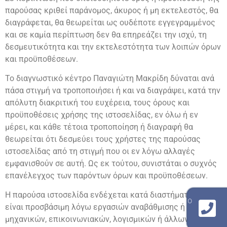
παρούσας κριθεί παράνομος, άκυρος ή μη εκτελεστός, θα
διαγράφεται, θα θεωρείται ως ουδέποτε εγγεγραμμένος
και σε καμία περίπτωση δεν θα επηρεάζει την ισχύ, τη
δεσμευτικότητα και την εκτελεστότητα των λοιπών όρων
και προϋποθέσεων.
Το διαγνωστικό κέντρο Παναγιώτη Μακρίδη δύναται ανά
πάσα στιγμή να τροποποιήσει ή και να διαγράψει, κατά την
απόλυτη διακριτική του ευχέρεια, τους όρους και
προϋποθέσεις χρήσης της ιστοσελίδας, εν όλω ή εν
μέρει, και κάθε τέτοια τροποποίηση ή διαγραφή θα
θεωρείται ότι δεσμεύει τους χρήστες της παρούσας
ιστοσελίδας από τη στιγμή που οι εν λόγω αλλαγές
εμφανισθούν σε αυτή. Ως εκ τούτου, συνιστάται ο συχνός
επανέλεγχος των παρόντων όρων και προϋποθέσεων.
Η παρούσα ιστοσελίδα ενδέχεται κατά διαστήματα να μην
γραμμή επικοινωνίας με το εργαστήριο
είναι προσβάσιμη λόγω εργασιών αναβάθμισης ή
210 940 8909
μηχανικών, επικοινωνιακών, λογισμικών ή άλλων