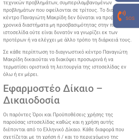
τεχνικών προβλημάτων, συμπεριλαμβανομένων
προβλημάτων που οφείλονται σε τρίτους. Το διαγνωστικό
γραμμή επικοινωνίας με τον
κέντρο Παναγιώτη Μακρίδη δεν δύναται να προβλέπει τα
SOS
προσωπικό σου εργαστηριακό γιατρό
χρονικά διαστήματα μη προσβασιμότητας στην παρούσα
210 940 0496
ιστοσελίδα ούτε είναι δυνατόν να γνωρίζει εκ των
προτέρων ή να ελέγχει με άλλο τρόπο τη διάρκειά τους.
Σε κάθε περίπτωση το διαγνωστικό κέντρο Παναγιώτη
Μακρίδη δικαιούται να διακόψει προσωρινά ή να
τερματίσει οριστικά τη λειτουργία της ιστοσελίδας εν
όλω ή εν μέρει.
Εφαρμοστέο Δίκαιο –
Δικαιοδοσία
Οι παρόντες Όροι και Προϋποθέσεις χρήσης της
παρούσας ιστοσελίδας καθώς και η χρήση αυτής
διέπονται από το Ελληνικό Δίκαιο. Κάθε διαφορά που
σχετίζεται με τη χρήση ή / και το περιεχόμενο της