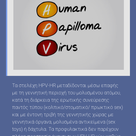
Τα στελέχη HPV-HR μεταδίδονται μέσω επαφής
με τη γεννητική περιοχή του μολυσμένου ατόμου,
κατά τη διάρκεια της ερωτικής συνεύρεσης
παντός τύπου (κολπικό/στοματικό/ πρωκτικό sex)
και με έντονη τριβή της γεννητικής χώρας με
γεννητικά όργανα, μολυσμένα αντικείμενα (sex
toys) ή δάχτυλα. Τα προφυλακτικά δεν παρέχουν