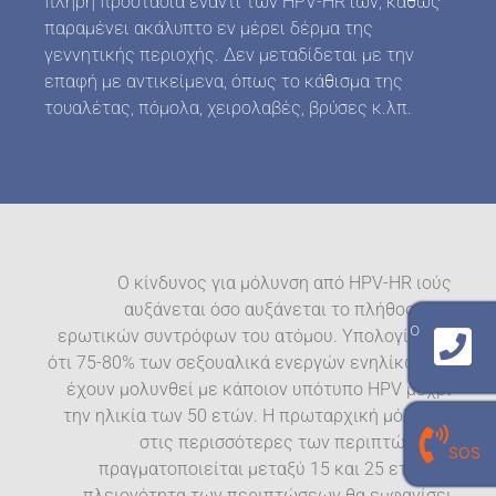
πλήρη προστασία έναντι των HPV-HR ιών, καθώς
παραμένει ακάλυπτο εν μέρει δέρμα της
γεννητικής περιοχής. Δεν μεταδίδεται με την
επαφή με αντικείμενα, όπως το κάθισμα της
τουαλέτας, πόμολα, χειρολαβές, βρύσες κ.λπ.
Ο κίνδυνος για μόλυνση από HPV-HR ιούς
αυξάνεται όσο αυξάνεται το πλήθος των
γραμμή επικοινωνίας με το εργαστήριο
ερωτικών συντρόφων του ατόμου. Υπολογίζεται
210 940 8909
ότι 75-80% των σεξουαλικά ενεργών ενηλίκων θα
έχουν μολυνθεί με κάποιον υπότυπο HPV μέχρι
την ηλικία των 50 ετών. Η πρωταρχική μόλυνση
γραμμή επικοινωνίας με τον
στις περισσότερες των περιπτώσεων,
SOS
προσωπικό σου εργαστηριακό γιατρό
πραγματοποιείται μεταξύ 15 και 25 ετών. Η
210 940 0496
πλειονότητα των περιπτώσεων θα εμφανίσει