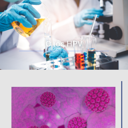
Ο ιός HPV