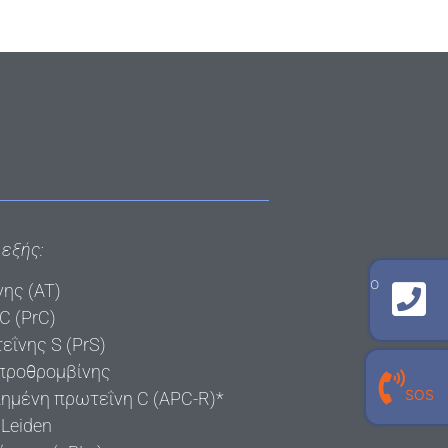
 εξής:
γραμμή επικοινωνίας με το εργαστήριο
ης (AT)
210 940 8909
C (PrC)
ΐνης S (PrS)
προθρομβίνης
γραμμή επικοινωνίας με τον
SOS
προσωπικό σου εργαστηριακό γιατρό
ιημένη πρωτεΐνη C (APC-R)*
210 940 0496
Leiden