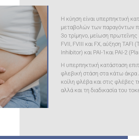
Η κύηση είναι υπερπηκτική κ
μεταβολών των παραγόντων πή
3ο τρίμηνο, μείωση πρωτεΐνης S
FVII, FVIII και FX, αύξηση TAFI (
Inhibitor) και PAI-1και PAI-2 (Pl
Η υπερπηκτική κατάσταση επιτ
φλεβική στάση στα κάτω άκρα 
κοίλη φλέβα και στις φλέβες τ
αλλά και τη διαδικασία του τοκ