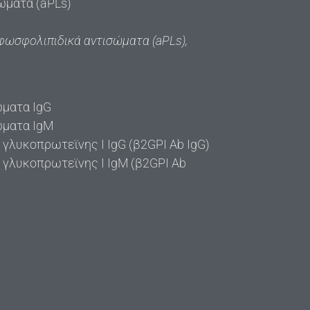
ώματα (aPLs)
φωσφολιπιδικά αντισώματα (aPLs),
ώματα IgG
ώματα IgM
 γλυκοπρωτεϊνης Ι IgG (β2GPΙ Ab IgG)
 γλυκοπρωτεϊνης Ι IgM (β2GPΙ Ab