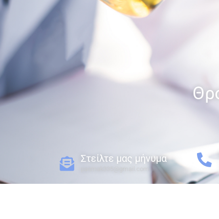
Θρο
Στείλτε μας μήνυμα​
panmak335@gmail.com