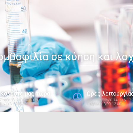
μβοφιλία σε κύηση και λο
Καλέστε μας τώρα
Ώρες λειτουργία
Σταθερό: 210 9408909
Δευ - Παρ: 7:30-14:00 & 17:
Κινητό: 6945 893837​
Σάββατο: 8:00-12:00