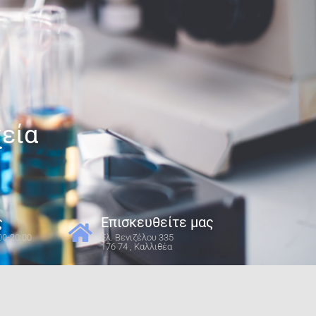
χεία
ς
Επισκευθείτε μας
00-20:00
Ελ. Βενιζέλου 335
176 74 , Καλλιθέα