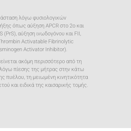
ατάσταση λόγω φυσιολογικών
ξης όπως αύξηση APCR στο 2ο και
 (PrS), αύξηση ινωδογόνου και FII,
Thrombin Activatable Fibrinolytic
asminogen Activator Inhibitor).
είνεται ακόμη περισσότερο από τη
λόγω πίεσης της μήτρας στην κάτω
ης πυέλου, τη μειωμένη κινητικότητα
ετού και ειδικά της καισαρικής τομής.