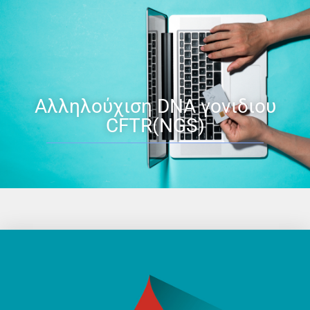
Αλληλούχιση DNA γονιδιου
CFTR(NGS)