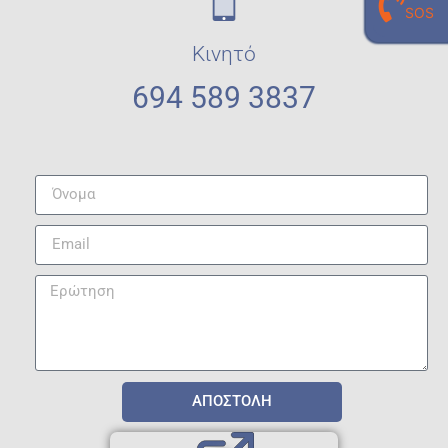
SOS
προσωπικό σου εργαστηριακό γιατρό
210 940 0496
Κινητό
694 589 3837
ΑΠΟΣΤΟΛΗ