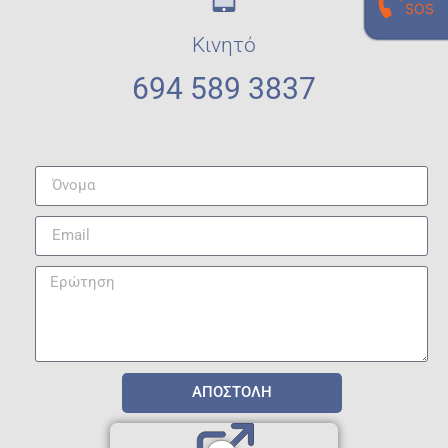
SOS
προσωπικό σου εργαστηριακό γιατρό
210 940 0496
Κινητό
694 589 3837
ΑΠΟΣΤΟΛΗ