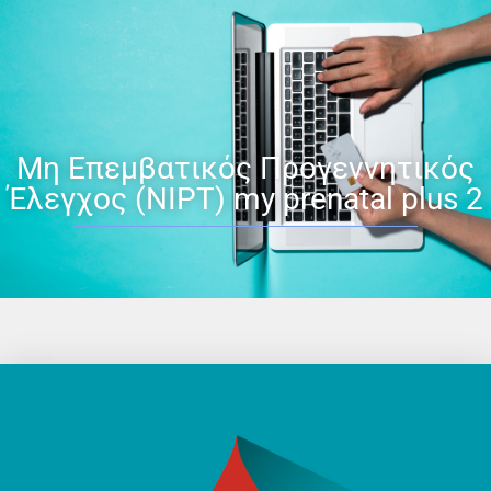
Μη Επεμβατικός Προγεννητικός
Έλεγχος (ΝΙPT) my prenatal plus 2