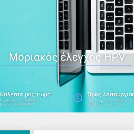
Μοριακός έλεγχος HPV
Καλέστε μας τώρα
Ώρες λειτουργία
Σταθερό: 210 9408909
Δευ - Παρ: 7:30-14:00 & 17:
Κινητό: 6945 893837​
Σάββατο: 8:00-12:00