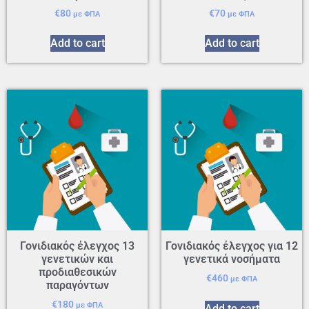
€
80
€
70
με ΦΠΑ
με ΦΠΑ
Add to cart
Add to cart
Γονιδιακός έλεγχος 13
Γονιδιακός έλεγχος για 12
γενετικών και
γενετικά νοσήματα
προδιαθεσικών
€
460
με ΦΠΑ
παραγόντων
€
180
με ΦΠΑ
Add to cart