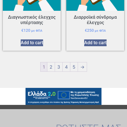
Διαγνωστικός έλεγχος
Διαρροϊκά σύνδρομα
υπέρτασης
έλεγχος
€
120
€
250
με ΦΠΑ
με ΦΠΑ
Add to cart
Add to cart
1
2
3
4
5
→