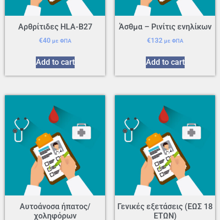
Αρθρίτιδες HLA-B27
Άσθμα – Ρινίτις ενηλίκων
€
40
€
132
με ΦΠΑ
με ΦΠΑ
Add to cart
Add to cart
Αυτοάνοσα ήπατος/
Γενικές εξετάσεις (EΩΣ 18
χοληφόρων
ΕΤΩΝ)