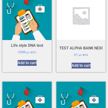
Life style DNA test
TEST ALPHA BANK NEXI
€
390
με ΦΠΑ
€
1
με ΦΠΑ
Add to cart
Add to cart