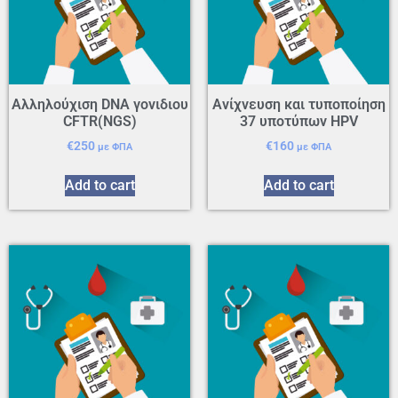
Αλληλούχιση DNA γονιδιου
Ανίχνευση και τυποποίηση
CFTR(NGS)
37 υποτύπων HPV
€
250
€
160
με ΦΠΑ
με ΦΠΑ
Add to cart
Add to cart