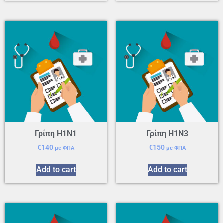
Γρίπη Η1Ν1
Γρίπη Η1Ν3
€
140
€
150
με ΦΠΑ
με ΦΠΑ
Add to cart
Add to cart