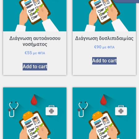
210 940 0496
Διάγνωση αυτοάνοσου
Διάγνωση δυσλιπιδαιμίας
νοσήματος
€
90
με ΦΠΑ
€
55
με ΦΠΑ
Add to cart
Add to cart