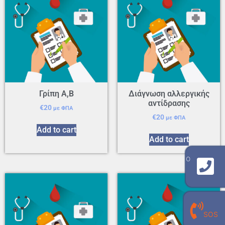
Γρίπη Α,Β
Διάγνωση αλλεργικής
αντίδρασης
€
20
με ΦΠΑ
€
20
με ΦΠΑ
Add to cart
Add to cart
γραμμή επικοινωνίας με το εργαστήριο
210 940 8909
γραμμή επικοινωνίας με τον
SOS
προσωπικό σου εργαστηριακό γιατρό