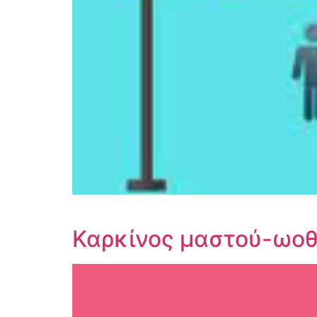
[
Καρκίνος μαστού-ωοθ