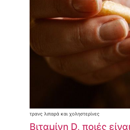
τρανς λιπαρά και χοληστερίνες
Βιταμίνη D, ποιές είν